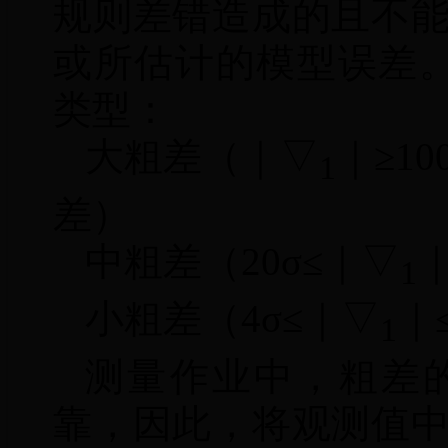
规则差错造成的且不
或所估计的模型误差
类型：
大粗差（｜▽
｜≥1
1
差）
中粗差（20σ≤｜▽
｜
1
小粗差（4σ≤｜▽
｜
1
测量作业中，粗差
靠，因此，将观测值