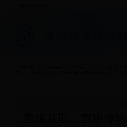
2021年1月28日 星期五
当前位置：
首页
--
365bet中国大陆网址_365bet官网的微博_正
票平台app下载工程勘测
--
365bet中国大陆网址_365bet官网的
20
数据获取、数据传输