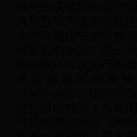
首先应该选择恰当的
再用数学方法进行处
先将观测值中的大粗
对那些剩余的、用一
格的统计方法进行检
差且预知其观测精
（W.Baarda）提出的数
进行粗差检测；当观
可用稳健估计法（Robust
粗差一并剔除。后者