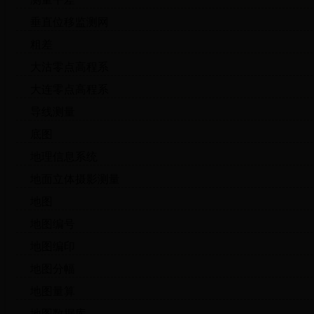
垂直位移监测网
粗差
大沽零点高程系
大连零点高程系
导线测量
底图
地理信息系统
地面立体摄影测量
地图
地图编号
地图编印
地图分幅
地图量算
地图数据库