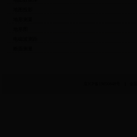
地图投影
地形测量
地形图
电磁波测距
断面测量
京ICP备19050848号