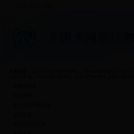
2021年1月28日 星期五
当前位置：
首页
--
365bet中国大陆网址_365bet官网的微博_正规36
下载工程勘测
--
365bet中国大陆网址_365bet官网的微博_正规365彩
坝轴坐标系
白纸测图
北斗卫星导航系统
变形监测
波罗的海高程系
测量平差